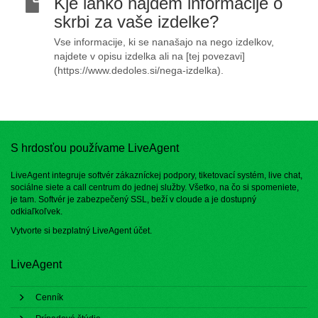
Kje lahko najdem informacije o
skrbi za vaše izdelke?
Vse informacije, ki se nanašajo na nego izdelkov,
najdete v opisu izdelka ali na [tej povezavi]
(https://www.dedoles.si/nega-izdelka).
S hrdosťou používame LiveAgent
LiveAgent integruje softvér zákazníckej podpory, tiketovací systém, live chat,
sociálne siete a call centrum do jednej služby. Všetko, na čo si spomeniete,
je tam. Softvér je zabezpečený SSL, beží v cloude a je dostupný
odkiaľkoľvek.
Vytvorte si bezplatný
LiveAgent účet
.
LiveAgent
Cenník