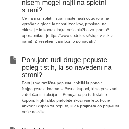
nisem mogel najti na spletni
strani?
Če na naši spletni strani niste našli odgovora na
vprašanje glede lastnosti izdelkov, prosimo, ne
oklevajte in kontaktirajte našo službo za [pomoč
uporabnikom](https://www.dedoles.si/stopi-v-stik-z-
nami). Z veseljem vam bomo pomagali :)
Ponujate tudi druge popuste
poleg tistih, ki so navedeni na
strani?
Ponujamo različne popuste v obliki kuponov.
Najpogosteje imamo začasne kuponi, ki so povezani
z določenimi akcijami. Ponujamo pa tudi stalne
kuponi, ki jih lahko pridobite skozi vse leto, kot je
enkratni kupon za popust, ki ga prejmete ob prijavi na
naše novičke.